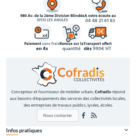
980 Av. de la 2ème Division Blindée
À votre écoute au
30133 LES ANGLES
04 48 21 61 83
Paiement
sans frais
Remise sur la
Transport offert
en 4x
quantité
dès
990€ HT
Concepteur et fournisseur de mobilier urbain,
Cofradis
répond
aux besoins d'équipements des services des collectivités locales,
des entreprises de travaux publics, lycées, écoles.
Nous contacter

Infos pratiques