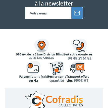
à la newsletter
980 Av. de la 2ème Division Blindée
À votre écoute au
30133 LES ANGLES
04 48 21 61 83
Paiement
sans frais
Remise sur la
Transport offert
en 4x
quantité
dès
990€ HT