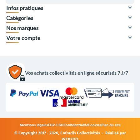

Infos pratiques

Catégories

Nos marques

Votre compte
Vos achats collectivités en ligne sécurisés 7 J/7
850,00 €
HT
1 020,00 €
TTC
Options du produit
Mentions légales
CGV-CGU
Confidentialité
Cookies
Plan du site
Choisissez votre lot :
© Copyright 2017 - 2026,
Cofradis Collectivités
- Réalisé par
WEB2DO