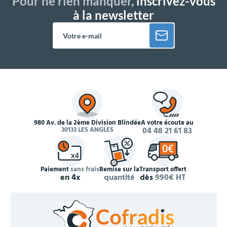
Pour ne rien manquer,
inscrivez-vous
à la newsletter
980 Av. de la 2ème Division Blindée
À votre écoute au
30133 LES ANGLES
04 48 21 61 83
Paiement
sans frais
Remise sur la
Transport offert
en 4x
quantité
dès
990€ HT