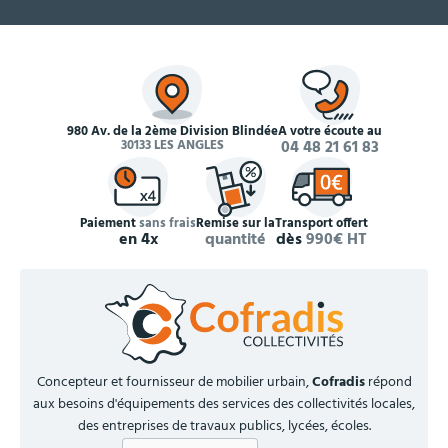
980 Av. de la 2ème Division Blindée
À votre écoute au
30133 LES ANGLES
04 48 21 61 83
Paiement
sans frais
Remise sur la
Transport offert
en 4x
quantité
dès
990€ HT
Concepteur et fournisseur de mobilier urbain,
Cofradis
répond
aux besoins d'équipements des services des collectivités locales,
des entreprises de travaux publics, lycées, écoles.