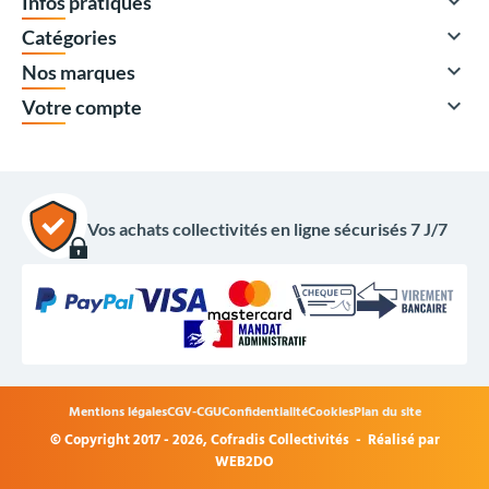

Infos pratiques

Catégories

Nos marques

Votre compte
Vos achats collectivités en ligne sécurisés 7 J/7
3 420,00 €
HT
4 104,00 €
TTC
Options du produit
Mentions légales
CGV-CGU
Confidentialité
Cookies
Plan du site
Coloris du plateau de la table :
© Copyright 2017 - 2026,
Cofradis Collectivités
- Réalisé par
WEB2DO