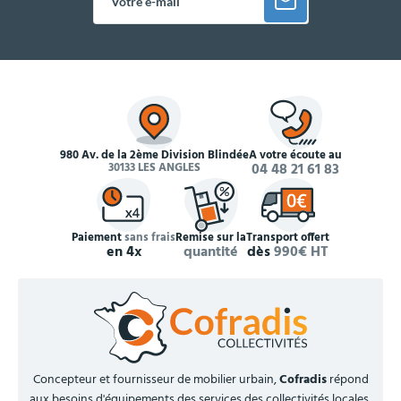
980 Av. de la 2ème Division Blindée
À votre écoute au
30133 LES ANGLES
04 48 21 61 83
Paiement
sans frais
Remise sur la
Transport offert
en 4x
quantité
dès
990€ HT
Concepteur et fournisseur de mobilier urbain,
Cofradis
répond
aux besoins d'équipements des services des collectivités locales,