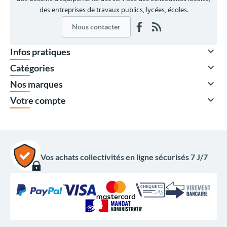
des entreprises de travaux publics, lycées, écoles.
Nous contacter

Infos pratiques

Catégories

Nos marques

Votre compte
À partir de
426,00 €
HT
511,20 €
TTC
Quantité
Prix unitaire HT
Vos achats collectivités en ligne sécurisés 7 J/7
x1
586,00 €
x2
506,00 €
x5
426,00 €
Options du produit