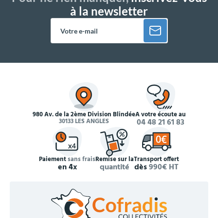
à la newsletter
980 Av. de la 2ème Division Blindée
À votre écoute au
30133 LES ANGLES
04 48 21 61 83
Paiement
sans frais
Remise sur la
Transport offert
en 4x
quantité
dès
990€ HT