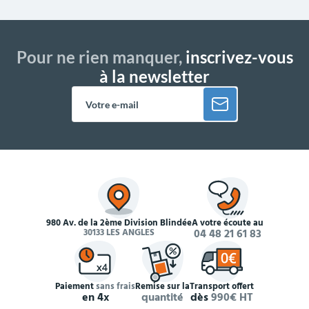
Pour ne rien manquer,
inscrivez-vous
à la newsletter
980 Av. de la 2ème Division Blindée
À votre écoute au
30133 LES ANGLES
04 48 21 61 83
Paiement
sans frais
Remise sur la
Transport offert
en 4x
quantité
dès
990€ HT