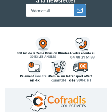
à la newsletter
980 Av. de la 2ème Division Blindée
À votre écoute au
30133 LES ANGLES
04 48 21 61 83
Paiement
sans frais
Remise sur la
Transport offert
en 4x
quantité
dès
990€ HT