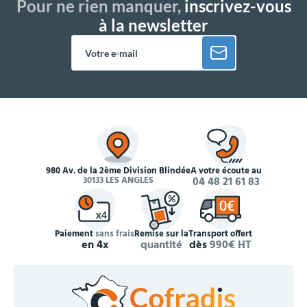
Pour ne rien manquer,
inscrivez-vous
à la newsletter
980 Av. de la 2ème Division Blindée
À votre écoute au
30133 LES ANGLES
04 48 21 61 83
Paiement
sans frais
Remise sur la
Transport offert
en 4x
quantité
dès
990€ HT