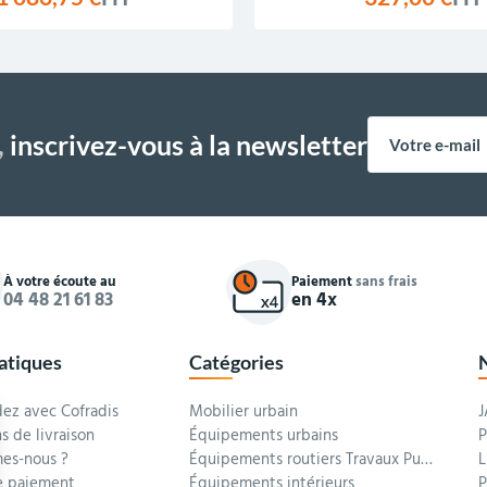
,
inscrivez-vous à la newsletter
À votre écoute au
Paiement
sans frais
04 48 21 61 83
en 4x
ratiques
Catégories
z avec Cofradis
Mobilier urbain
J
s de livraison
Équipements urbains
P
es-nous ?
Équipements routiers Travaux Publics
L
 paiement
Équipements intérieurs
P