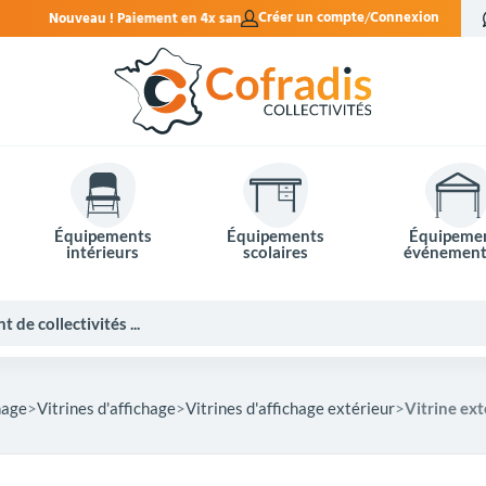
n 4x sans frais.
Créer un compte
Connexion
Équipements
Équipements
Équipeme
intérieurs
scolaires
événement
hage
Vitrines d'affichage
Vitrines d'affichage extérieur
Vitrine ex
Potelets et bornes de ville
Mobilier événementiel
Tables de pique-nique
Panneaux d'affichage
Panneaux routiers
Matériel électoral
Bureaux scolaires
Poubelles intérieures
Mobilier enseignant
Barrières Vauban