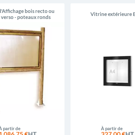
d'Affichage bois recto ou
Vitrine extérieure 
/ verso - poteaux ronds
À partir de
À partir de
1 086,75 €
HT
327,00 €
HT