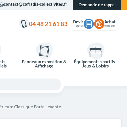
contact@cofradis-collectivites.fr
Demande de rappel
Devis
Achat
04 48 21 61 83
gratuit
0 produit
nts
Panneaux exposition &
Équipements sportifs -
iels
Affichage
Jeux & Loisirs
térieure Classique Porte Levante