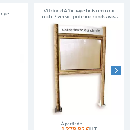
Vitrine d'Affichage bois recto ou
Edge
recto / verso - poteaux ronds avec
bandeaux
À partir de
1 279,95 €
HT