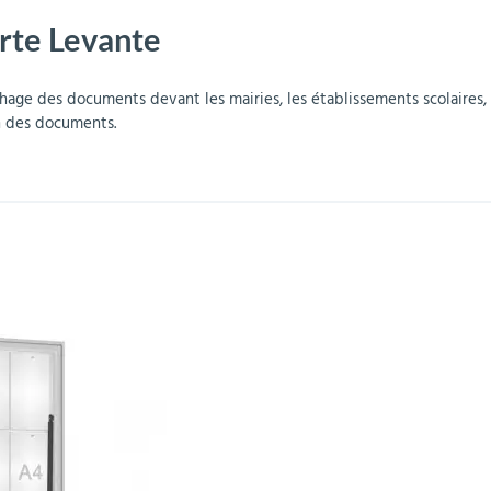
orte Levante
r
Mobilier de bureau
Miroirs de sécurité
Mobilier crèche et
Abris fumeurs
Pavoisement
Plaques Loi BLANQUER
Barrières de sécurité
maternelle
parking
ichage des documents devant les mairies, les établissements scolaires, l
on des documents.