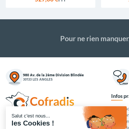
Pour ne rien manquer
980 Av. de la 2ème Division Blindée
30133 LES ANGLES
Infos p
Commande
Condition
Concepteur et fournisseur de mobilier urbain,
Qui somm
Cofradis
répond aux besoins d'équipements des
Modes de