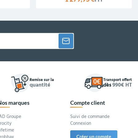
Remise sur la
Transport offert
quantité
dès
990€ HT
Nos marques
Compte client
AD Groupe
Suivi de commande
rocity
Connexion
ifetime
robbax
Créer un compte