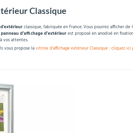
xtérieur Classique
r
Mobilier de bureau
Miroirs de sécurité
Mobilier crèche et
Abris fumeurs
Pavoisement
Plaques Loi BLANQUER
Barrières de sécurité
maternelle
parking
 d'extérieur
classique, fabriquée en France. Vous pourrez afficher de 4
e
panneau d’affichage d’extérieur
est proposé en anodisé en fixatio
 vos attentes.
tés vous propose la
vitrine d'affichage extérieur Classique : cliquez ici