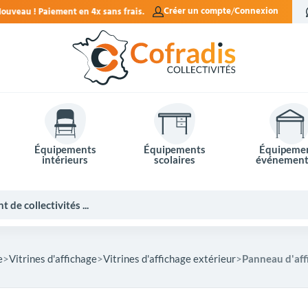
ais.
Créer un compte
Connexion
Équipements
Équipements
Équipeme
intérieurs
scolaires
événement
e
Vitrines d'affichage
Vitrines d'affichage extérieur
Panneau d'affi
Potelets et bornes de ville
Mobilier événementiel
Tables de pique-nique
Panneaux d'affichage
Panneaux routiers
Matériel électoral
Bureaux scolaires
Poubelles intérieures
Mobilier enseignant
Barrières Vauban