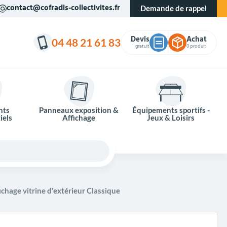
contact@cofradis-collectivites.fr
Demande de rappel
Devis
Achat
04 48 21 61 83
gratuit
0 produit
nts
Panneaux exposition &
Équipements sportifs -
iels
Affichage
Jeux & Loisirs
chage vitrine d'extérieur Classique