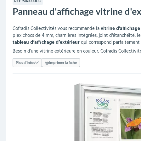
RÉF :
506000CO
collectivités
réception
amovibles
extérieurs
Panneau d'affichage vitrine d'e
Armoires et rangements
Structures aires de jeux
Séparateurs de voies et
Poteaux de guidage
Embellissement et
Barrières de ville
Vestiaires
Mobilier scolaire extérieu
Équipements sanitaires
Baby-foots & Billards
Décorations de Noël
Arceaux de sécurité
Travaux publics &
Cendriers urbains
fleurissement urbain
balises routières
collectivités
Industries
Cofradis Collectivités vous recommande la
vitrine d'affichage
Clous podotactiles et
Tables de cantine
plexichocs de 4 mm, charnières intégrées, joint d'étanchéité, l
rampes d'accès
tableau d’affichage d’extérieur
qui correspond parfaitement à
Besoin d'une vitrine extérieure en couleur, Cofradis Collectivi
Plus d'infos
Imprimer la fiche