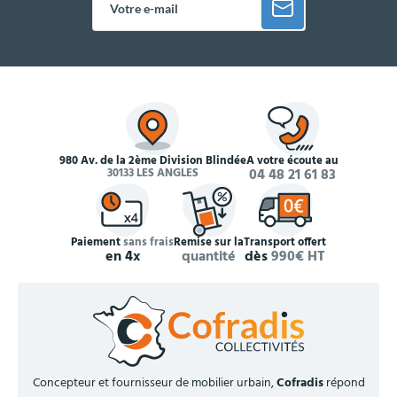
980 Av. de la 2ème Division Blindée
À votre écoute au
30133 LES ANGLES
04 48 21 61 83
Paiement
sans frais
Remise sur la
Transport offert
en 4x
quantité
dès
990€ HT
Concepteur et fournisseur de mobilier urbain,
Cofradis
répond