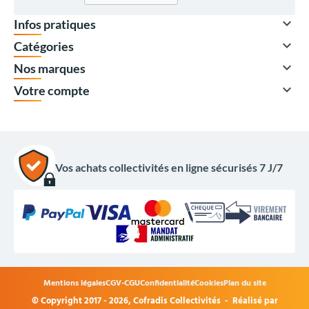

Infos pratiques

Catégories

Nos marques

Votre compte
À partir de
Vos achats collectivités en ligne sécurisés 7 J/7
88,00 €
HT
105,60 €
TTC
Quantité
Prix unitaire HT
x1
156,00 €
x2
126,00 €
x5
106,00 €
Mentions légales
CGV-CGU
Confidentialité
Cookies
Plan du site
x20
92,00 €
© Copyright 2017 - 2026,
Cofradis Collectivités
- Réalisé par