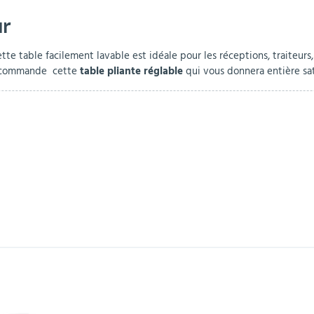
ur
r
Mobilier de bureau
Miroirs de sécurité
Mobilier crèche et
Abris fumeurs
Pavoisement
Plaques Loi BLANQUER
Barrières de sécurité
maternelle
parking
te table facilement lavable est idéale pour les réceptions, traiteurs, s
recommande cette
table pliante réglable
qui vous donnera entière sat