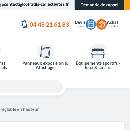
contact@cofradis-collectivites.fr
Demande de rappel
Devis
Achat
04 48 21 61 83
gratuit
0 produit
nts
Panneaux exposition &
Équipements sportifs -
iels
Affichage
Jeux & Loisirs
 réglable en hauteur