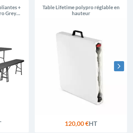
pliantes +
Table Lifetime polypro réglable en
pro Grey
hauteur
T
120,00 €
HT