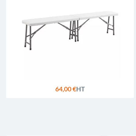
64,00 €
HT