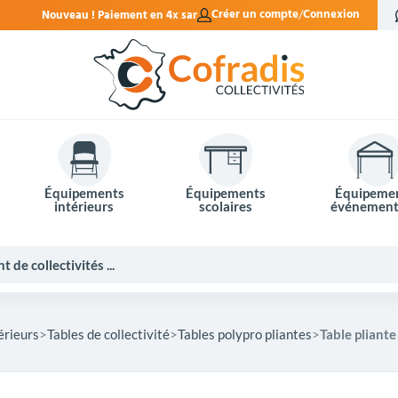
en 4x sans frais.
Créer un compte
Connexion
Équipements
Équipements
Équipeme
intérieurs
scolaires
événement
érieurs
Tables de collectivité
Tables polypro pliantes
Table pliante
Potelets et bornes de ville
Mobilier événementiel
Tables de pique-nique
Panneaux d'affichage
Panneaux routiers
Matériel électoral
Bureaux scolaires
Poubelles intérieures
Mobilier enseignant
Barrières Vauban