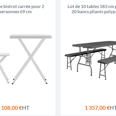
e bistrot carrée pour 2
Lot de 10 tables 183 cm 
personnes 69 cm
20 bancs pliants poly
Edition®
108,00 €
HT
1 357,00 €
H