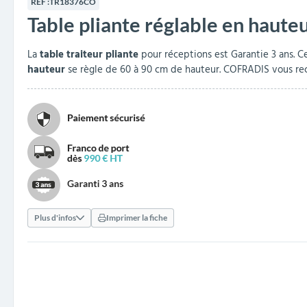
RÉF :
TR18376CO
collectivités
réception
amovibles
extérieurs
Table pliante réglable en haute
Armoires et rangements
Structures aires de jeux
Séparateurs de voies et
Poteaux de guidage
Embellissement et
Barrières de ville
Vestiaires
Mobilier scolaire extérieu
Équipements sanitaires
Baby-foots & Billards
Décorations de Noël
Arceaux de sécurité
Travaux publics &
Cendriers urbains
fleurissement urbain
balises routières
collectivités
Industries
La
table traiteur pliante
pour réceptions est Garantie 3 ans. Cet
hauteur
se règle de 60 à 90 cm de hauteur. COFRADIS vous 
Clous podotactiles et
Tables de cantine
rampes d'accès
Plus d'infos
Imprimer la fiche