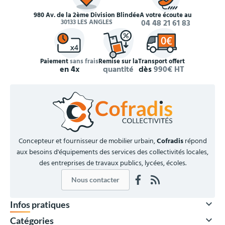
980 Av. de la 2ème Division Blindée
À votre écoute au
30133 LES ANGLES
04 48 21 61 83
Paiement
sans frais
Remise sur la
Transport offert
en 4x
quantité
dès
990€ HT
Concepteur et fournisseur de mobilier urbain,
Cofradis
répond
aux besoins d'équipements des services des collectivités locales,
des entreprises de travaux publics, lycées, écoles.
Nous contacter

Infos pratiques

Catégories