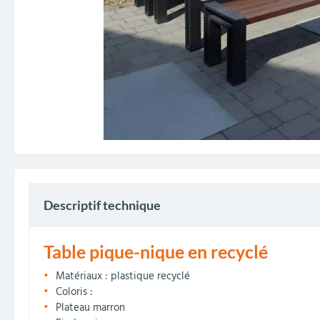
Descriptif technique
Table pique-nique en recyclé
Matériaux : plastique recyclé
Coloris :
Plateau marron