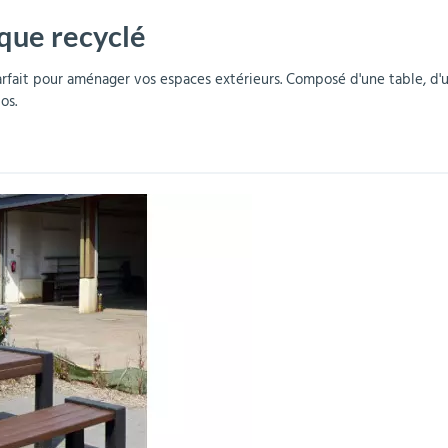
que recyclé
r
Mobilier de bureau
Miroirs de sécurité
Mobilier crèche et
Abris fumeurs
Pavoisement
Plaques Loi BLANQUER
Barrières de sécurité
maternelle
parking
arfait pour aménager vos espaces extérieurs. Composé d'une table, d'
pos.