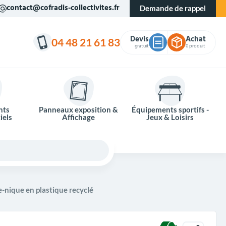
contact@cofradis-collectivites.fr
Demande de rappel
Devis
Achat
04 48 21 61 83
gratuit
0 produit
nts
Panneaux exposition &
Équipements sportifs -
iels
Affichage
Jeux & Loisirs
-nique en plastique recyclé