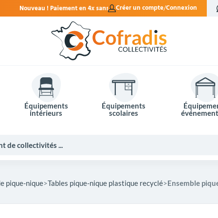
sans frais.
Créer un compte
Connexion
Équipements
Équipements
Équipeme
intérieurs
scolaires
événement
de pique-nique
Tables pique-nique plastique recyclé
Ensemble pique
Potelets et bornes de ville
Mobilier événementiel
Tables de pique-nique
Panneaux d'affichage
Panneaux routiers
Matériel électoral
Bureaux scolaires
Poubelles intérieures
Mobilier enseignant
Barrières Vauban