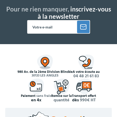
Pour ne rien manquer,
inscrivez-vous
à la newsletter
980 Av. de la 2ème Division Blindée
À votre écoute au
30133 LES ANGLES
04 48 21 61 83
Paiement
sans frais
Remise sur la
Transport offert
en 4x
quantité
dès
990€ HT