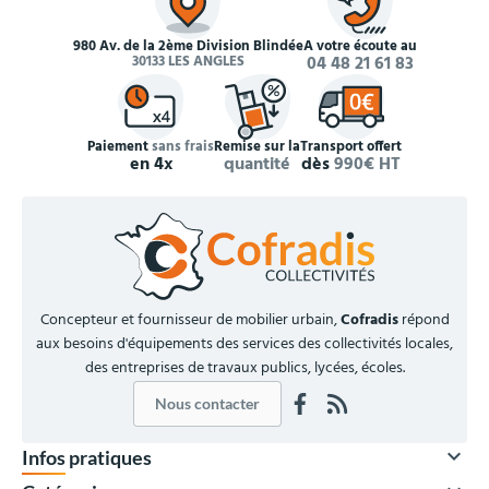
980 Av. de la 2ème Division Blindée
À votre écoute au
30133 LES ANGLES
04 48 21 61 83
Paiement
sans frais
Remise sur la
Transport offert
en 4x
quantité
dès
990€ HT
Concepteur et fournisseur de mobilier urbain,
Cofradis
répond
aux besoins d'équipements des services des collectivités locales,
des entreprises de travaux publics, lycées, écoles.
Nous contacter

Infos pratiques