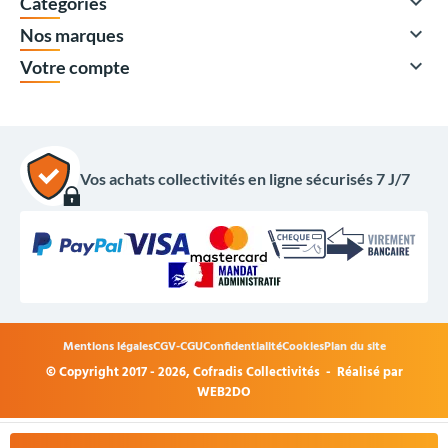

Catégories

Nos marques

Votre compte
Vos achats collectivités en ligne sécurisés 7 J/7
649,00 €
HT
778,80 €
TTC
Options du produit
Mentions légales
CGV-CGU
Confidentialité
Cookies
Plan du site
Coloris Procity :
© Copyright 2017 - 2026,
Cofradis Collectivités
- Réalisé par
WEB2DO
+
Acheter