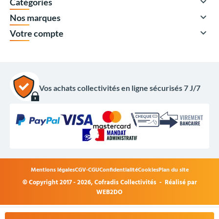

Catégories

Nos marques

Votre compte
Vos achats collectivités en ligne sécurisés 7 J/7
Mentions légales
CGV-CGU
Confidentialité
Cookies
Plan du site
© Copyright 2017 - 2026,
Cofradis Collectivités
- Réalisé par
129,00 €
HT
WEB2DO
154,80 €
TTC
+
Acheter