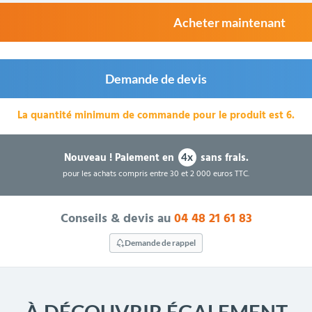
Acheter maintenant
Demande de devis
La quantité minimum de commande pour le produit est 6.
Nouveau !
Paiement en
sans frais.
4x
pour les achats compris entre 30 et 2 000 euros TTC.
Conseils & devis au
04 48 21 61 83
Demande de rappel
À DÉCOUVRIR ÉGALEMENT