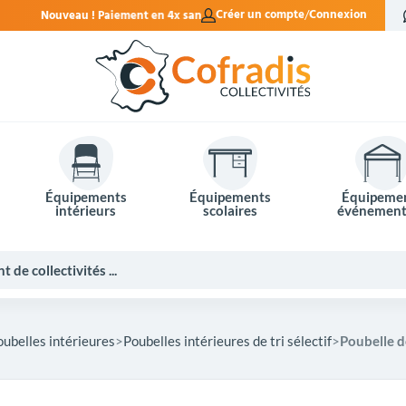
 en 4x sans frais.
Créer un compte
Connexion
Équipements
Équipements
Équipeme
intérieurs
scolaires
événement
oubelles intérieures
Poubelles intérieures de tri sélectif
Poubelle d
Potelets et bornes de ville
Mobilier événementiel
Tables de pique-nique
Panneaux d'affichage
Panneaux routiers
Matériel électoral
Bureaux scolaires
Poubelles intérieures
Mobilier enseignant
Barrières Vauban