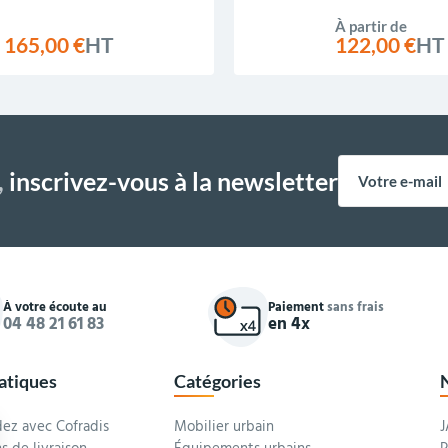
À partir de
165,00 €
HT
122,00 €
HT
,
inscrivez-vous à la newsletter
À votre écoute au
Paiement
sans frais
04 48 21 61 83
en 4x
ratiques
Catégories
z avec Cofradis
Mobilier urbain
J