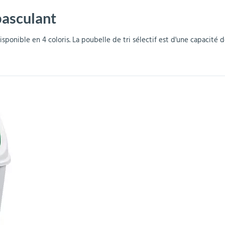
basculant
r
Mobilier de bureau
Miroirs de sécurité
Mobilier crèche et
Abris fumeurs
Pavoisement
Plaques Loi BLANQUER
Barrières de sécurité
maternelle
parking
sponible en 4 coloris. La poubelle de tri sélectif est d'une capacité d