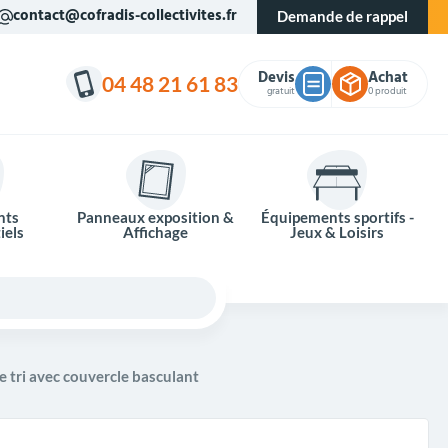
contact@cofradis-collectivites.fr
Demande de rappel
Devis
Achat
04 48 21 61 83
gratuit
0 produit
nts
Panneaux exposition &
Équipements sportifs -
iels
Affichage
Jeux & Loisirs
e tri avec couvercle basculant