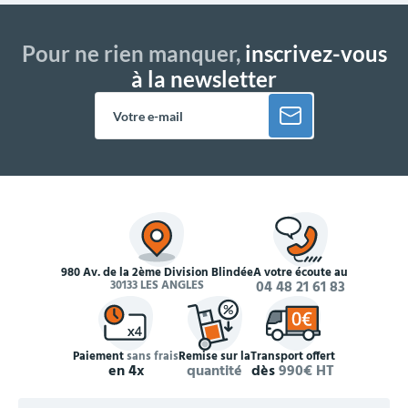
Pour ne rien manquer,
inscrivez-vous
à la newsletter
980 Av. de la 2ème Division Blindée
À votre écoute au
30133 LES ANGLES
04 48 21 61 83
Paiement
sans frais
Remise sur la
Transport offert
en 4x
quantité
dès
990€ HT