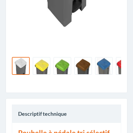
Descriptif technique
Poubelle à pédale tri sélectif