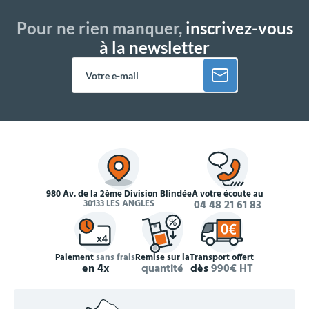
Pour ne rien manquer,
inscrivez-vous
à la newsletter
980 Av. de la 2ème Division Blindée
À votre écoute au
30133 LES ANGLES
04 48 21 61 83
Paiement
sans frais
Remise sur la
Transport offert
en 4x
quantité
dès
990€ HT