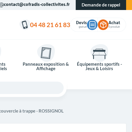
contact@cofradis-collectivites.fr
Demande de rappel
Devis
Achat
04 48 21 61 83
gratuit
0 produit
nts
Panneaux exposition &
Équipements sportifs -
iels
Affichage
Jeux & Loisirs
 couvercle à trappe - ROSSIGNOL