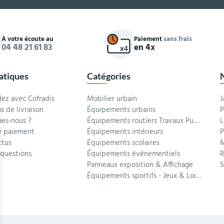
À votre écoute au
Paiement
sans frais
04 48 21 61 83
en 4x
ratiques
Catégories
z avec Cofradis
Mobilier urbain
J
s de livraison
Équipements urbains
P
es-nous ?
Équipements routiers Travaux Publics
L
 paiement
Équipements intérieurs
P
ctus
Équipements scolaires
M
 questions
Équipements événementiels
R
Panneaux exposition & Affichage
Équipements sportifs - Jeux & Loisirs