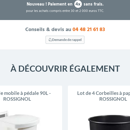
Nouveau !
Paiement en
sans frais.
4x
pour les achats compris entre 30 et 2 000 euros TTC.
Conseils & devis au
04 48 21 61 83
Demande de rappel
À DÉCOUVRIR ÉGALEMENT
e mobile à pédale 90L -
Lot de 4 Corbeilles à pap
ROSSIGNOL
ROSSIGNOL