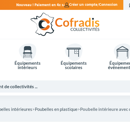
t en 4x sans frais.
Créer un compte
Connexion
Équipements
Équipements
Équipeme
intérieurs
scolaires
événement
elles intérieures
Poubelles en plastique
Poubelle intérieure avec
Potelets et bornes de ville
Mobilier événementiel
Tables de pique-nique
Panneaux d'affichage
Panneaux routiers
Matériel électoral
Bureaux scolaires
Poubelles intérieures
Mobilier enseignant
Barrières Vauban