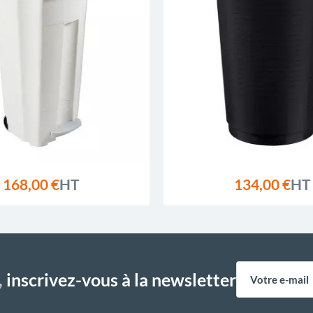
168,00 €
HT
134,00 €
HT
,
inscrivez-vous à la newsletter