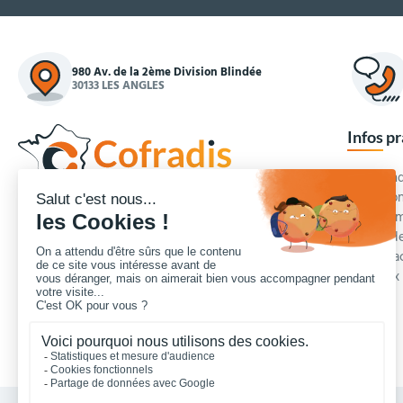
980 Av. de la 2ème Division Blindée
30133 LES ANGLES
Infos p
Commande
Condition
Concepteur et fournisseur de mobilier urbain,
Qui somm
Cofradis
répond aux besoins d'équipements des
Modes de
services des collectivités locales, des entreprises
Blog et a
de travaux publics, lycées, écoles.
Foire aux
Nous contacter