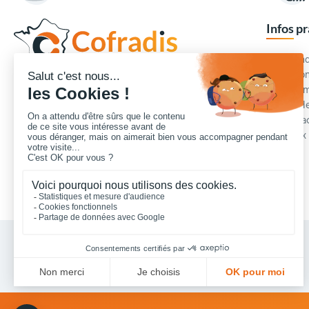
Infos p
Commande
Condition
Concepteur et fournisseur de mobilier urbain,
Qui somm
Cofradis
répond aux besoins d'équipements des
Modes de
services des collectivités locales, des entreprises
Blog et a
de travaux publics, lycées, écoles.
Foire aux
Nous contacter
Vos achats collectivités en ligne sécurisés 7 J/7