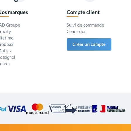
Nos marques
Compte client
AD Groupe
Suivi de commande
rocity
Connexion
ifetime
robbax
Créer un compte
ottez
ossignol
Serem