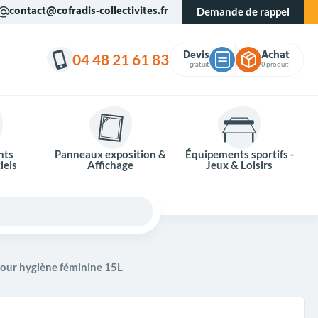
contact@cofradis-collectivites.fr
Demande de rappel
Devis
Achat
04 48 21 61 83
gratuit
0 produit
nts
Panneaux exposition &
Équipements sportifs -
iels
Affichage
Jeux & Loisirs
pour hygiène féminine 15L