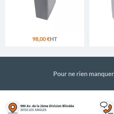
98,00 €
HT
Pour ne rien manquer
980 Av. de la 2ème Division Blindée
30133 LES ANGLES