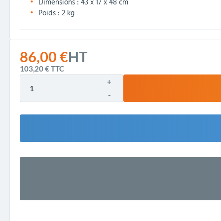
Dimensions : 43 x 17 x 48 cm
Poids : 2 kg
86,00 €
HT
103,20 €
TTC
+
-