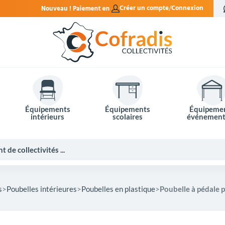
aiement en 4x sans frais.
Créer un compte
Connexion
Équipements
Équipements
Équipeme
intérieurs
scolaires
événement
s
Poubelles intérieures
Poubelles en plastique
Poubelle à pédale 
Potelets et bornes de ville
Mobilier événementiel
Tables de pique-nique
Panneaux d'affichage
Panneaux routiers
Matériel électoral
Bureaux scolaires
Poubelles intérieures
Mobilier enseignant
Barrières Vauban