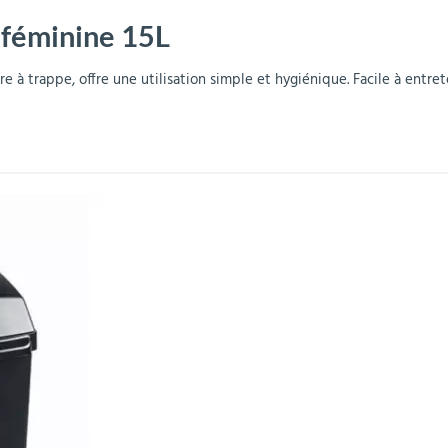
 féminine 15L
r
Mobilier de bureau
Miroirs de sécurité
Mobilier crèche et
Abris fumeurs
Pavoisement
Plaques Loi BLANQUER
Barrières de sécurité
maternelle
parking
 à trappe, offre une utilisation simple et hygiénique. Facile à entreten