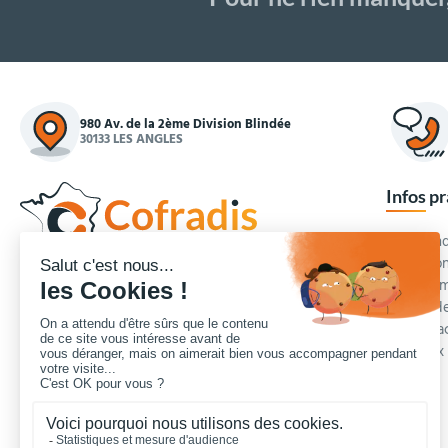
980 Av. de la 2ème Division Blindée
30133 LES ANGLES
Infos p
Commande
Condition
Concepteur et fournisseur de mobilier urbain,
Qui somm
Cofradis
répond aux besoins d'équipements des
Modes de
services des collectivités locales, des entreprises
Blog et a
de travaux publics, lycées, écoles.
Foire aux
Nous contacter