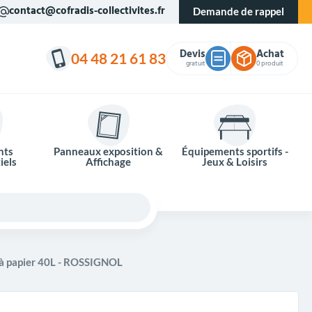
contact@cofradis-collectivites.fr
Demande de rappel
Devis
Achat
04 48 21 61 83
gratuit
0 produit
nts
Panneaux exposition &
Équipements sportifs -
iels
Affichage
Jeux & Loisirs
s à papier 40L - ROSSIGNOL