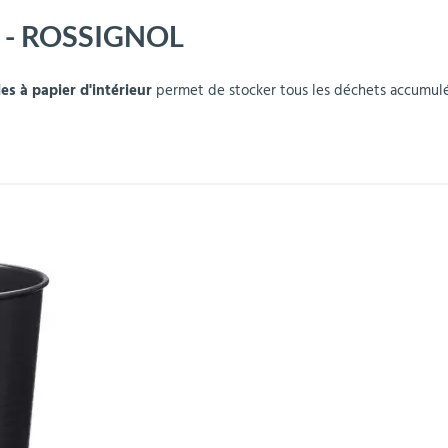
0L - ROSSIGNOL
r
Mobilier de bureau
Miroirs de sécurité
Mobilier crèche et
Abris fumeurs
Pavoisement
Plaques Loi BLANQUER
Barrières de sécurité
maternelle
parking
es à papier d'intérieur
permet de stocker tous les déchets accumulés