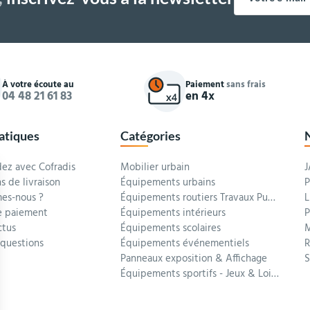
À votre écoute au
Paiement
sans frais
04 48 21 61 83
en 4x
ratiques
Catégories
z avec Cofradis
Mobilier urbain
J
s de livraison
Équipements urbains
P
es-nous ?
Équipements routiers Travaux Publics
L
 paiement
Équipements intérieurs
P
ctus
Équipements scolaires
M
 questions
Équipements événementiels
R
Panneaux exposition & Affichage
Équipements sportifs - Jeux & Loisirs