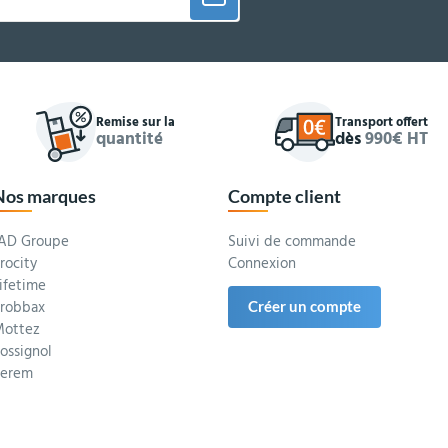
Remise sur la
Transport offert
quantité
dès
990€ HT
Nos marques
Compte client
AD Groupe
Suivi de commande
rocity
Connexion
ifetime
robbax
Créer un compte
ottez
ossignol
Serem