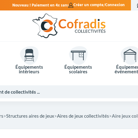
 en 4x sans frais.
Créer un compte
Connexion
Équipements
Équipements
Équipeme
intérieurs
scolaires
événement
rs
Structures aires de jeux
Aires de jeux collectivités
Aire jeux col
Potelets et bornes de ville
Mobilier événementiel
Tables de pique-nique
Panneaux d'affichage
Panneaux routiers
Matériel électoral
Bureaux scolaires
Poubelles intérieures
Mobilier enseignant
Barrières Vauban