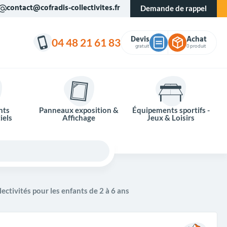
contact@cofradis-collectivites.fr
Demande de rappel
Devis
Achat
04 48 21 61 83
gratuit
0 produit
nts
Panneaux exposition &
Équipements sportifs -
iels
Affichage
Jeux & Loisirs
lectivités pour les enfants de 2 à 6 ans