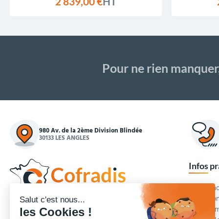
2 839,00 €
HT
Pour ne rien manquer
980 Av. de la 2ème Division Blindée
30133 LES ANGLES
Infos p
Commande
Condition
Concepteur et fournisseur de mobilier urbain,
Qui somm
Cofradis
répond aux besoins d'équipements des