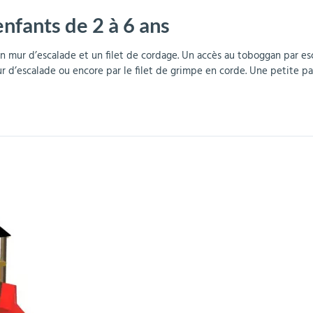
enfants de 2 à 6 ans
r
Mobilier de bureau
Miroirs de sécurité
Mobilier crèche et
Abris fumeurs
Pavoisement
Plaques Loi BLANQUER
Barrières de sécurité
maternelle
parking
 mur d’escalade et un filet de cordage. Un accès au toboggan par esca
 d’escalade ou encore par le filet de grimpe en corde. Une petite pa