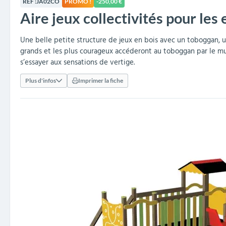
RÉF :
JA02CO
PROMO !
-250,00 €
collectivités
réception
amovibles
extérieurs
Aire jeux collectivités pour les 
Armoires et rangements
Structures aires de jeux
Séparateurs de voies et
Poteaux de guidage
Embellissement et
Barrières de ville
Vestiaires
Mobilier scolaire extérieu
Équipements sanitaires
Baby-foots & Billards
Décorations de Noël
Arceaux de sécurité
Travaux publics &
Cendriers urbains
fleurissement urbain
balises routières
collectivités
Industries
Une belle petite structure de jeux en bois avec un toboggan, un
grands et les plus courageux accéderont au toboggan par le mur
Clous podotactiles et
Tables de cantine
s’essayer aux sensations de vertige.
rampes d'accès
Plus d'infos
Imprimer la fiche