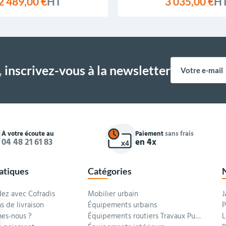
2 489,00 €
HT
3 035,00 €
H
,
inscrivez-vous à la newsletter
À votre écoute au
Paiement
sans frais
04 48 21 61 83
en 4x
ratiques
Catégories
z avec Cofradis
Mobilier urbain
J
s de livraison
Équipements urbains
P
es-nous ?
Équipements routiers Travaux Publics
L