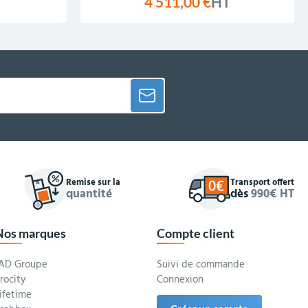
T
4 511,00 €
HT
Remise sur la
Transport offert
quantité
dès
990€ HT
Nos marques
Compte client
AD Groupe
Suivi de commande
rocity
Connexion
ifetime