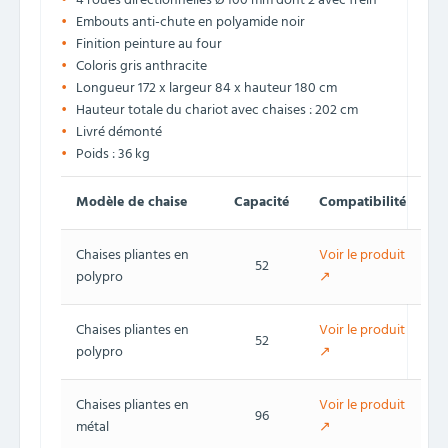
4 roues directionnelles Ø 100 mm dont 2 avec frein
Embouts anti-chute en polyamide noir
Finition peinture au four
Coloris gris anthracite
Longueur 172 x largeur 84 x hauteur 180 cm
Hauteur totale du chariot avec chaises : 202 cm
Livré démonté
Poids : 36 kg
Modèle de chaise
Capacité
Compatibilité
Chaises pliantes en
Voir le produit
52
polypro
↗
Chaises pliantes en
Voir le produit
52
polypro
↗
Chaises pliantes en
Voir le produit
96
métal
↗