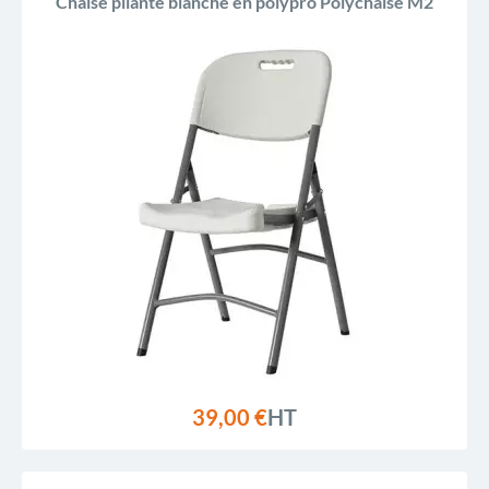
Chaise pliante blanche en polypro Polychaise M2
39,00 €
HT