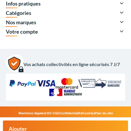

Infos pratiques

Catégories

Nos marques

Votre compte
Vos achats collectivités en ligne sécurisés 7 J/7
415,00 €
HT
Mentions légales
CGV-CGU
Confidentialité
Cookies
Plan du site
498,00 €
TTC
© Copyright 2017 - 2026,
Cofradis Collectivités
- Réalisé par
+
Acheter
WEB2DO
Ajouter
maintenant
-