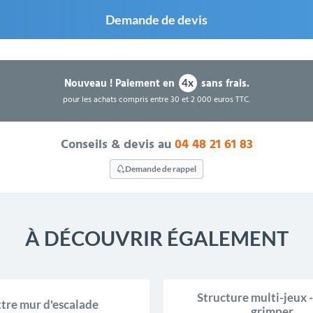
Demande de devis
Nouveau !
Paiement en
sans frais.
4x
pour les achats compris entre 30 et 2 000 euros TTC.
Conseils & devis au
04 48 21 61 83
Demande de rappel
À DÉCOUVRIR ÉGALEMENT
Structure multi-jeux -
tre mur d'escalade
grimper