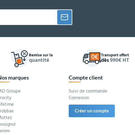
Remise sur la
Transport offert
quantité
dès
990€ HT
Nos marques
Compte client
AD Groupe
Suivi de commande
rocity
Connexion
ifetime
robbax
Créer un compte
ottez
ossignol
Serem