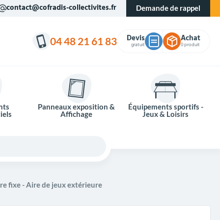
contact@cofradis-collectivites.fr
Demande de rappel
Devis
Achat
04 48 21 61 83
gratuit
0 produit
nts
Panneaux exposition &
Équipements sportifs -
iels
Affichage
Jeux & Loisirs
re fixe - Aire de jeux extérieure