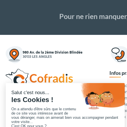
Pour ne rien manquer
980 Av. de la 2ème Division Blindée
30133 LES ANGLES
Infos p
Commande
Condition
Concepteur et fournisseur de mobilier urbain,
Qui somm
Cofradis
répond aux besoins d'équipements des
Modes de
services des collectivités locales, des entreprises
Blog et a
de travaux publics, lycées, écoles.
Foire aux
Nous contacter