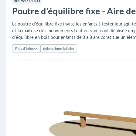
RÉF :
517730CO
collectivités
réception
amovibles
extérieurs
Poutre d'équilibre fixe - Aire d
Armoires et rangements
Structures aires de jeux
Séparateurs de voies et
Poteaux de guidage
Embellissement et
Barrières de ville
Vestiaires
Mobilier scolaire extérieu
Équipements sanitaires
Baby-foots & Billards
Décorations de Noël
Arceaux de sécurité
Travaux publics &
Cendriers urbains
fleurissement urbain
balises routières
collectivités
Industries
La poutre d’équilibre fixe invite les enfants à tester leur agili
et la maîtrise des mouvements tout en s’amusant. Réalisée en p
Clous podotactiles et
Tables de cantine
d’équilibre en bois pour enfants de 3 à 8 ans constitue un élém
rampes d'accès
Plus d'infos
Imprimer la fiche