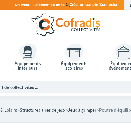
 en 4x sans frais.
Créer un compte
Connexion
Équipements
Équipements
Équipeme
intérieurs
scolaires
événement
& Loisirs
Structures aires de jeux
Jeux à grimper
Poutre d'équilib
Potelets et bornes de ville
Mobilier événementiel
Tables de pique-nique
Panneaux d'affichage
Panneaux routiers
Matériel électoral
Bureaux scolaires
Poubelles intérieures
Mobilier enseignant
Barrières Vauban