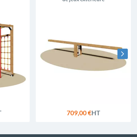
T
709,00 €
HT