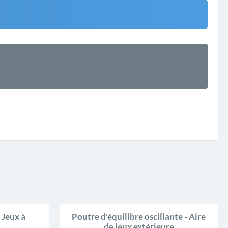
 Jeux à
Poutre d'équilibre oscillante - Aire
de jeux extérieure