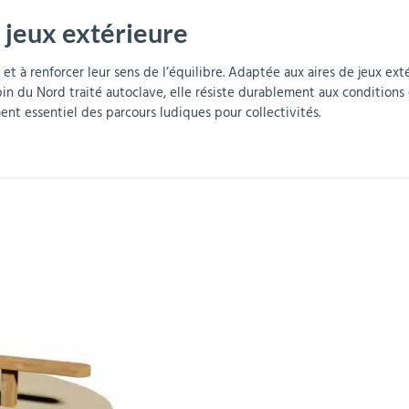
e jeux extérieure
r
Mobilier de bureau
Miroirs de sécurité
Mobilier crèche et
Abris fumeurs
Pavoisement
Plaques Loi BLANQUER
Barrières de sécurité
maternelle
parking
té et à renforcer leur sens de l’équilibre. Adaptée aux aires de jeux ex
in du Nord traité autoclave, elle résiste durablement aux conditions
ent essentiel des parcours ludiques pour collectivités.