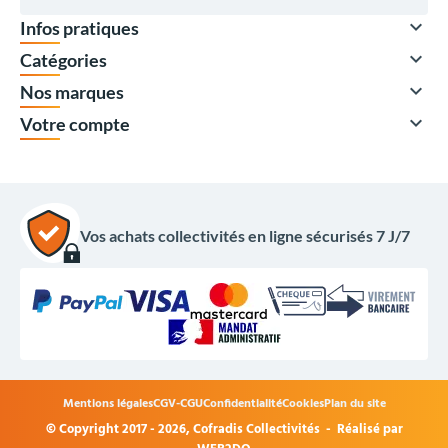

Infos pratiques

Catégories

Nos marques

Votre compte
Vos achats collectivités en ligne sécurisés 7 J/7
1 204,00 €
HT
1 444,80 €
TTC
Options du produit
Mentions légales
CGV-CGU
Confidentialité
Cookies
Plan du site
Choisissez votre agrès de sport :
© Copyright 2017 - 2026,
Cofradis Collectivités
- Réalisé par