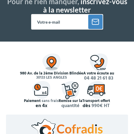
Pour ne rien manquer,
inscrivez-vous
à la newsletter
980 Av. de la 2ème Division Blindée
À votre écoute au
30133 LES ANGLES
04 48 21 61 83
Paiement
sans frais
Remise sur la
Transport offert
en 4x
quantité
dès
990€ HT