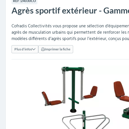
RÉF :
24030CO
collectivités
réception
amovibles
extérieurs
Agrès sportif extérieur - Gamm
Armoires et rangements
Structures aires de jeux
Séparateurs de voies et
Poteaux de guidage
Embellissement et
Barrières de ville
Vestiaires
Mobilier scolaire extérieu
Équipements sanitaires
Baby-foots & Billards
Décorations de Noël
Arceaux de sécurité
Travaux publics &
Cendriers urbains
fleurissement urbain
balises routières
collectivités
Industries
Cofradis Collectivités vous propose une sélection d'équipeme
Clous podotactiles et
Tables de cantine
agrès de musculation
urbains qui
permettent de renforcer les mu
rampes d'accès
modèles différents d’
agrès sportifs pour l’extérieur
, conçus pour
Plus d'infos
Imprimer la fiche