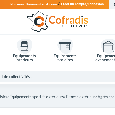
en 4x sans frais.
Créer un compte
Connexion
Équipements
Équipements
Équipeme
intérieurs
scolaires
événement
isirs
Équipements sportifs extérieurs
Fitness extérieur
Agrès spo
Potelets et bornes de ville
Mobilier événementiel
Tables de pique-nique
Panneaux d'affichage
Panneaux routiers
Matériel électoral
Bureaux scolaires
Poubelles intérieures
Mobilier enseignant
Barrières Vauban