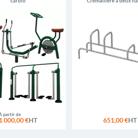
cardio
Crémaillère à deux h
À partir de
1 000,00 €
HT
651,00 €
HT