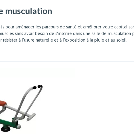
e musculation
r
Mobilier de bureau
Miroirs de sécurité
Mobilier crèche et
Abris fumeurs
Pavoisement
Plaques Loi BLANQUER
Barrières de sécurité
maternelle
parking
nts pour aménager les parcours de
santé et améliorer
votre capital san
scles sans avoir besoin de s'inscrire dans une salle de musculation p
 résister à l’usure naturelle et à l’exposition à la pluie et au soleil.