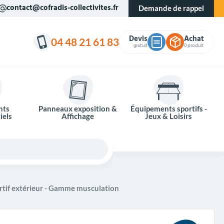
contact@cofradis-collectivites.fr
Demande de rappel
Devis
Achat
04 48 21 61 83
gratuit
0 produit
nts
Panneaux exposition &
Équipements sportifs -
iels
Affichage
Jeux & Loisirs
rtif extérieur - Gamme musculation