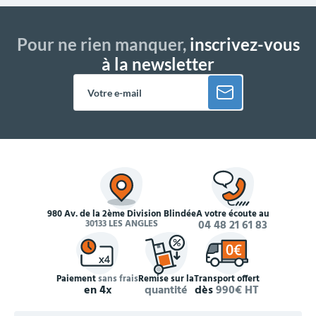
Pour ne rien manquer,
inscrivez-vous
à la newsletter
980 Av. de la 2ème Division Blindée
À votre écoute au
30133 LES ANGLES
04 48 21 61 83
Paiement
sans frais
Remise sur la
Transport offert
en 4x
quantité
dès
990€ HT