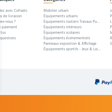
z avec Cofradis
Mobilier urbain
J
s de livraison
Équipements urbains
P
es-nous ?
Équipements routiers Travaux Publics
L
 paiement
Équipements intérieurs
P
ctus
Équipements scolaires
M
 questions
Équipements événementiels
R
Panneaux exposition & Affichage
Équipements sportifs - Jeux & Loisirs