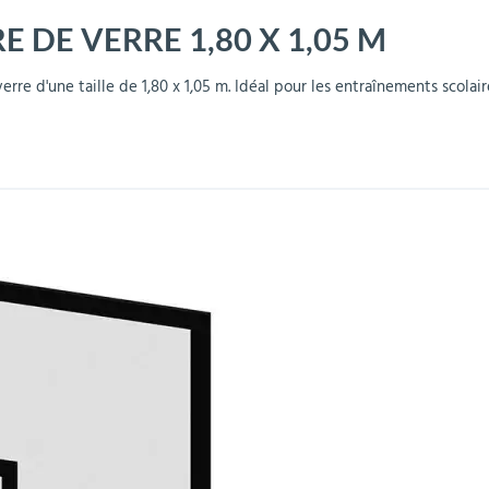
 DE VERRE 1,80 X 1,05 M
r
Mobilier de bureau
Miroirs de sécurité
Mobilier crèche et
Abris fumeurs
Pavoisement
Plaques Loi BLANQUER
Barrières de sécurité
maternelle
parking
re d'une taille de 1,80 x 1,05 m. Idéal pour les entraînements scolai