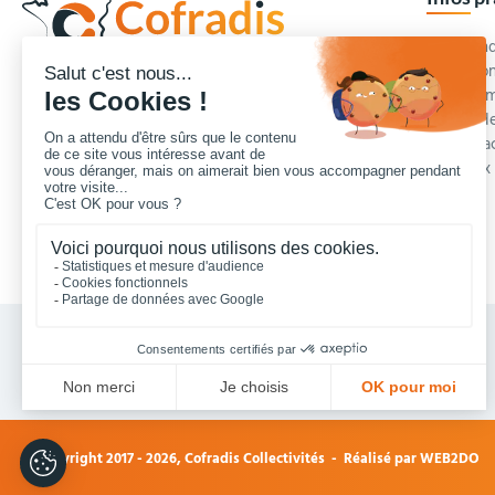
Commande
Condition
Concepteur et fournisseur de mobilier urbain,
Qui somm
Cofradis
répond aux besoins d'équipements des
Modes de
services des collectivités locales, des entreprises
Blog et a
de travaux publics, lycées, écoles.
Foire aux
Nous contacter
Vos achats collectivités en ligne sécurisés 7 J/7
© Copyright 2017 - 2026,
Cofradis Collectivités
- Réalisé par
WEB2DO