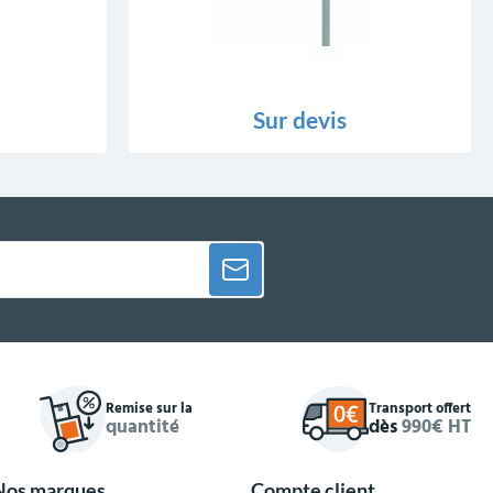
Sur devis
Remise sur la
Transport offert
quantité
dès
990€ HT
Nos marques
Compte client