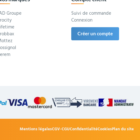
AD Groupe
Suivi de commande
rocity
Connexion
ifetime
robbax
Créer un compte
ottez
ossignol
Serem
Mentions légales
CGV-CGU
Confidentialité
Cookies
Plan du site