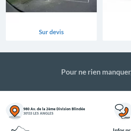
Sur devis
Pour ne rien manquer
980 Av. de la 2ème Division Blindée
30133 LES ANGLES
Infos p