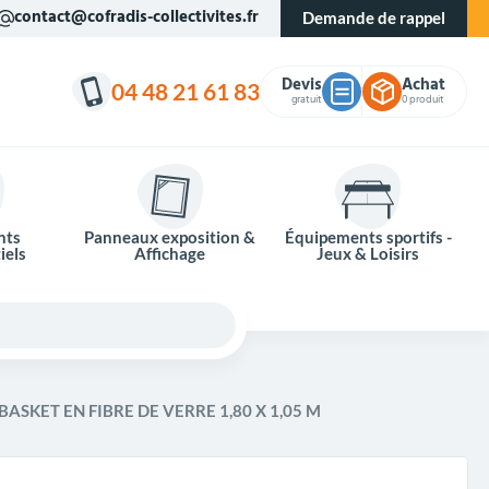
contact@cofradis-collectivites.fr
Demande de rappel
Devis
Achat
04 48 21 61 83
gratuit
0 produit
nts
Panneaux exposition &
Équipements sportifs -
iels
Affichage
Jeux & Loisirs
ASKET EN FIBRE DE VERRE 1,80 X 1,05 M