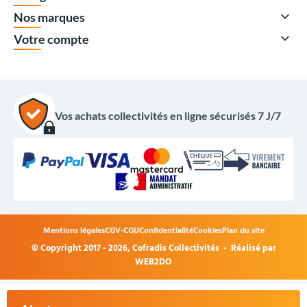

Nos marques

Votre compte
Vos achats collectivités en ligne sécurisés 7 J/7
Mentions légales
CGV-CGU
Confidentialité
Cookies
Plan du site
© Copyright 2017 - 2026,
Cofradis Collectivités
- Réalisé par
WEB2DO