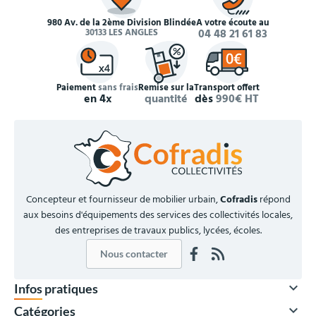
980 Av. de la 2ème Division Blindée
À votre écoute au
30133 LES ANGLES
04 48 21 61 83
Paiement
sans frais
Remise sur la
Transport offert
en 4x
quantité
dès
990€ HT
Concepteur et fournisseur de mobilier urbain,
Cofradis
répond
aux besoins d'équipements des services des collectivités locales,
des entreprises de travaux publics, lycées, écoles.
Nous contacter

Infos pratiques

Catégories