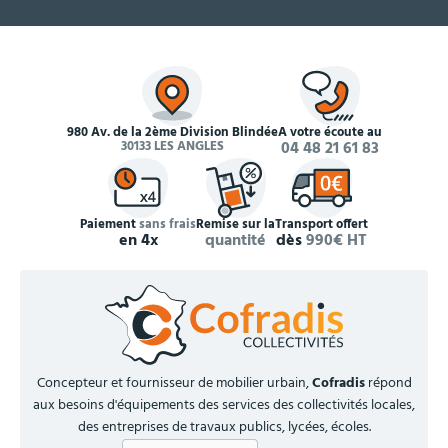
980 Av. de la 2ème Division Blindée
À votre écoute au
30133 LES ANGLES
04 48 21 61 83
Paiement
sans frais
Remise sur la
Transport offert
en 4x
quantité
dès
990€ HT
Concepteur et fournisseur de mobilier urbain,
Cofradis
répond
aux besoins d'équipements des services des collectivités locales,
des entreprises de travaux publics, lycées, écoles.