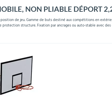
OBILE, NON PLIABLE DÉPORT 2,
r
Mobilier de bureau
Miroirs de sécurité
Mobilier crèche et
Abris fumeurs
Pavoisement
Plaques Loi BLANQUER
Barrières de sécurité
maternelle
parking
1 position de jeu. Gamme de buts destiné aux compétitions en extérieu
e protection structure.
Fixation par ancrages ou auto-stable avec des