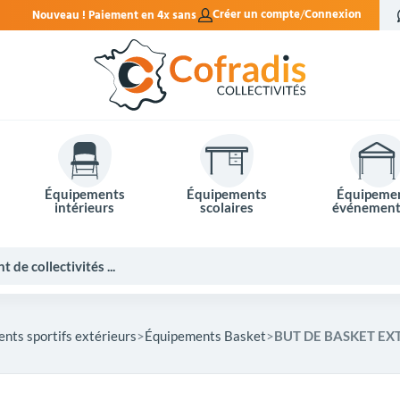
n 4x sans frais.
Créer un compte
Connexion
Équipements
Équipements
Équipeme
intérieurs
scolaires
événement
nts sportifs extérieurs
Équipements Basket
BUT DE BASKET EX
Potelets et bornes de ville
Mobilier événementiel
Tables de pique-nique
Panneaux d'affichage
Panneaux routiers
Matériel électoral
Bureaux scolaires
Poubelles intérieures
Mobilier enseignant
Barrières Vauban