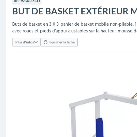
RÉF :
S14635CO
collectivités
réception
amovibles
extérieurs
BUT DE BASKET EXTÉRIEUR M
Armoires et rangements
Structures aires de jeux
Séparateurs de voies et
Poteaux de guidage
Embellissement et
Barrières de ville
Vestiaires
Mobilier scolaire extérieu
Équipements sanitaires
Baby-foots & Billards
Décorations de Noël
Arceaux de sécurité
Travaux publics &
Cendriers urbains
fleurissement urbain
balises routières
collectivités
Industries
Buts de basket en 3 X 3. panier de basket mobile non-pliable, 
avec roues et pieds d'appui ajustables sur la hauteur. mousse d
Clous podotactiles et
Tables de cantine
rampes d'accès
Plus d'infos
Imprimer la fiche