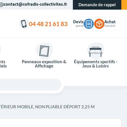
contact@cofradis-collectivites.fr
Demande de rappel
Devis
Achat
04 48 21 61 83
gratuit
0 produit
nts
Panneaux exposition &
Équipements sportifs -
iels
Affichage
Jeux & Loisirs
TÉRIEUR MOBILE, NON PLIABLE DÉPORT 2,25 M