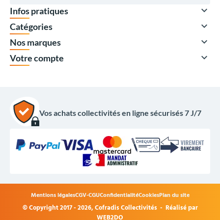

Infos pratiques

Catégories

Nos marques

Votre compte
Vos achats collectivités en ligne sécurisés 7 J/7
440,00 €
HT
528,00 €
TTC
Options du produit
Mentions légales
CGV-CGU
Confidentialité
Cookies
Plan du site
Coloris guirlande :
© Copyright 2017 - 2026,
Cofradis Collectivités
- Réalisé par
WEB2DO