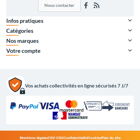
Nous contacter

Infos pratiques

Catégories

Nos marques

Votre compte
Vos achats collectivités en ligne sécurisés 7 J/7
400,00 €
HT
480,00 €
TTC
Options du produit
Mentions légales
CGV-CGU
Confidentialité
Cookies
Plan du site
Coloris guirlande :