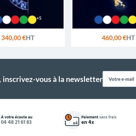
+5
340,00 €
HT
460,00 €
HT
,
inscrivez-vous à la newsletter
À votre écoute au
Paiement
sans frais
04 48 21 61 83
en 4x