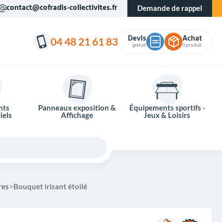
contact@cofradis-collectivites.fr
Demande de rappel
Devis
Achat
04 48 21 61 83
gratuit
0 produit
nts
Panneaux exposition &
Équipements sportifs -
iels
Affichage
Jeux & Loisirs
res
Bouquet irisant étoilé