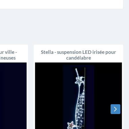
 ville -
Stella - suspension LED irisée pour
ineuses
candélabre