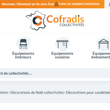
 sans frais.
Créer un compte
Connexion
Équipements
Équipements
Équipeme
intérieurs
scolaires
événement
tiels
Décorations de Noël collectivités
Décorations pour candélab
Potelets et bornes de ville
Mobilier événementiel
Tables de pique-nique
Panneaux d'affichage
Panneaux routiers
Matériel électoral
Bureaux scolaires
Poubelles intérieures
Mobilier enseignant
Barrières Vauban