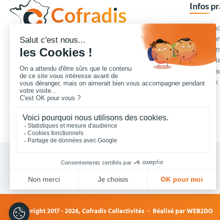
Infos p
Commande
Condition
Concepteur et fournisseur de mobilier urbain,
Qui somm
Cofradis
répond aux besoins d'équipements des
Modes de
services des collectivités locales, des entreprises
Blog et a
de travaux publics, lycées, écoles.
Foire aux
Nous contacter
Vos achats collectivités en ligne sécurisés 7 J/7
© Copyright 2017 - 2026,
Cofradis Collectivités
- Réalisé par
WEB2DO