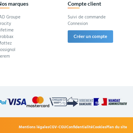
Nos marques
Compte client
AD Groupe
Suivi de commande
rocity
Connexion
ifetime
robbax
Créer un compte
ottez
ossignol
Serem
Mentions légales
CGV-CGU
Confidentialité
Cookies
Plan du site