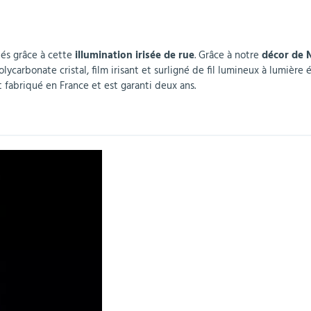
r
Mobilier de bureau
Miroirs de sécurité
Mobilier crèche et
Abris fumeurs
Pavoisement
Plaques Loi BLANQUER
Barrières de sécurité
maternelle
parking
tés grâce à cette
illumination irisée de rue
. Grâce à notre
décor de N
olycarbonate cristal, film irisant et surligné de fil lumineux à lumiè
 fabriqué en France et est garanti deux ans.