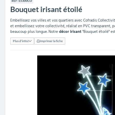
RÉF :
15300CO
collectivités
réception
amovibles
extérieurs
Bouquet irisant étoilé
Armoires et rangements
Structures aires de jeux
Séparateurs de voies et
Poteaux de guidage
Embellissement et
Barrières de ville
Vestiaires
Mobilier scolaire extérieu
Équipements sanitaires
Baby-foots & Billards
Décorations de Noël
Arceaux de sécurité
Travaux publics &
Cendriers urbains
fleurissement urbain
balises routières
collectivités
Industries
Embellissez vos villes et vos quartiers avec Cofradis Collectivi
et embellissez votre collectivité, réalisé en PVC transparent, p
Clous podotactiles et
Tables de cantine
beaucoup plus longue. Notre
décor irisant
"Bouquet étoilé" est
rampes d'accès
Plus d'infos
Imprimer la fiche