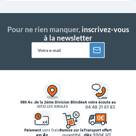
Pour ne rien manquer,
inscrivez-vous
à la newsletter
980 Av. de la 2ème Division Blindée
À votre écoute au
30133 LES ANGLES
04 48 21 61 83
Paiement
sans frais
Remise sur la
Transport offert
en 4x
quantité
dès
990€ HT