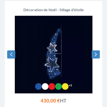
Décoration de Noël - Sillage d’étoile
+5
430,00 €
HT