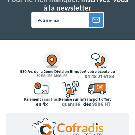
à la newsletter
980 Av. de la 2ème Division Blindée
À votre écoute au
30133 LES ANGLES
04 48 21 61 83
Paiement
sans frais
Remise sur la
Transport offert
en 4x
quantité
dès
990€ HT