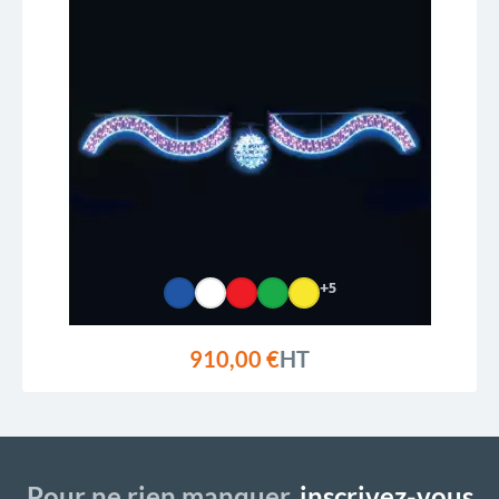
+5
910,00 €
HT
Pour ne rien manquer,
inscrivez-vous