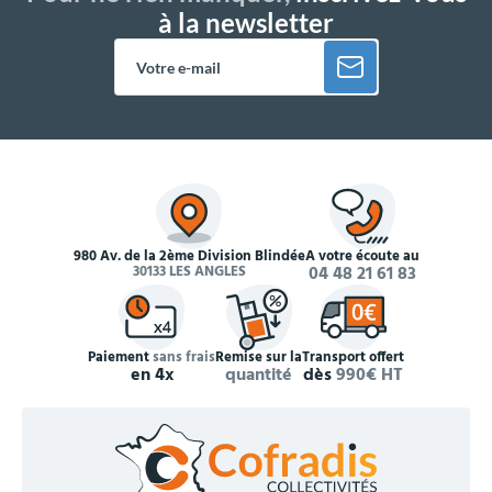
à la newsletter
980 Av. de la 2ème Division Blindée
À votre écoute au
30133 LES ANGLES
04 48 21 61 83
Paiement
sans frais
Remise sur la
Transport offert
en 4x
quantité
dès
990€ HT