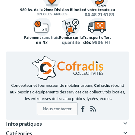
980 Av. de la 2ème Division Blindée
À votre écoute au
30133 LES ANGLES
04 48 21 61 83
Paiement
sans frais
Remise sur la
Transport offert
en 4x
quantité
dès
990€ HT
Concepteur et fournisseur de mobilier urbain,
Cofradis
répond
aux besoins d'équipements des services des collectivités locales,
des entreprises de travaux publics, lycées, écoles.
Nous contacter

Infos pratiques

Catégories