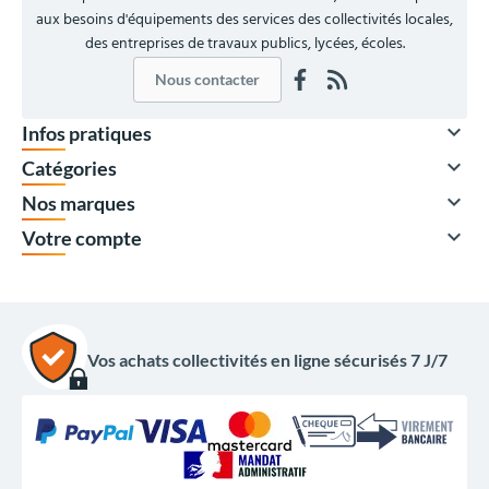
aux besoins d'équipements des services des collectivités locales,
des entreprises de travaux publics, lycées, écoles.
Nous contacter

Infos pratiques

Catégories

Nos marques

Votre compte
À partir de
Vos achats collectivités en ligne sécurisés 7 J/7
496,00 €
HT
595,20 €
TTC
Quantité
Prix unitaire HT
x1
625,00 €