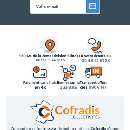
980 Av. de la 2ème Division Blindée
À votre écoute au
30133 LES ANGLES
04 48 21 61 83
Paiement
sans frais
Remise sur la
Transport offert
en 4x
quantité
dès
990€ HT
Concepteur et fournisseur de mobilier urbain,
Cofradis
répond