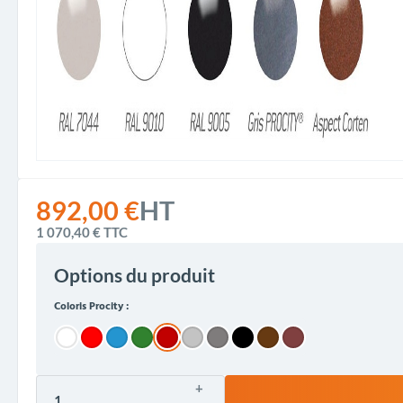
892,00 €
HT
1 070,40 €
TTC
Options du produit
Coloris Procity :
+