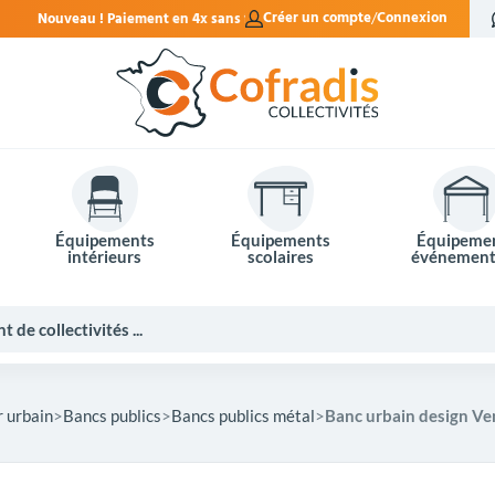
 4x sans frais.
Créer un compte
Connexion
Équipements
Équipements
Équipeme
intérieurs
scolaires
événement
r urbain
Bancs publics
Bancs publics métal
Banc urbain design Ven
Potelets et bornes de ville
Mobilier événementiel
Tables de pique-nique
Panneaux d'affichage
Panneaux routiers
Matériel électoral
Bureaux scolaires
Poubelles intérieures
Mobilier enseignant
Barrières Vauban