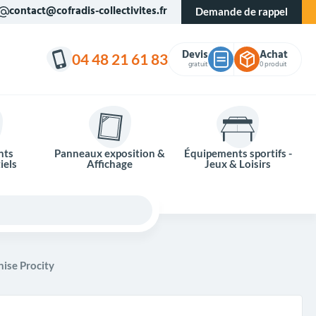
contact@cofradis-collectivites.fr
Demande de rappel
Devis
Achat
04 48 21 61 83
gratuit
0 produit
nts
Panneaux exposition &
Équipements sportifs -
iels
Affichage
Jeux & Loisirs
ise Procity