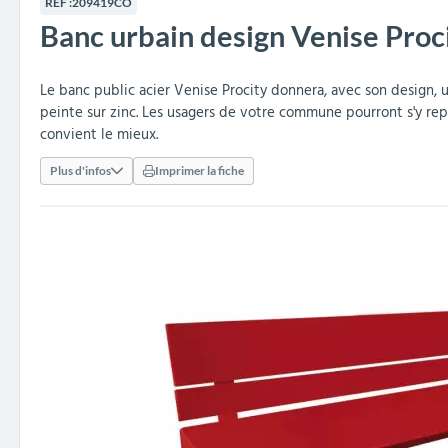
RÉF :
209419CO
collectivités
réception
amovibles
extérieurs
Banc urbain design Venise Proc
Armoires et rangements
Structures aires de jeux
Séparateurs de voies et
Poteaux de guidage
Embellissement et
Barrières de ville
Vestiaires
Mobilier scolaire extérieu
Équipements sanitaires
Baby-foots & Billards
Décorations de Noël
Arceaux de sécurité
Travaux publics &
Cendriers urbains
fleurissement urbain
balises routières
collectivités
Industries
Le banc public acier Venise Procity donnera, avec son design, u
Clous podotactiles et
Tables de cantine
peinte sur zinc. Les usagers de votre commune pourront s'y repo
rampes d'accès
convient le mieux.
Plus d'infos
Imprimer la fiche