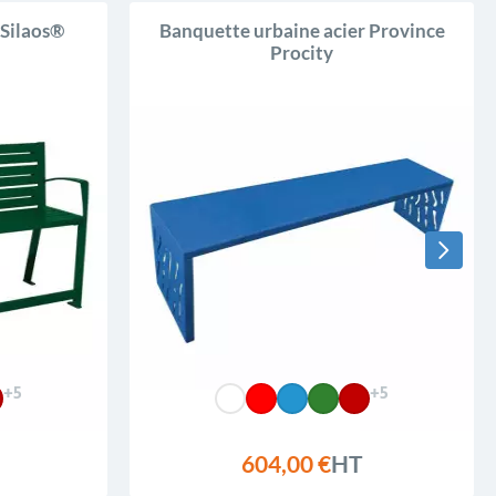
 Silaos®
Banquette urbaine acier Province
Procity
+5
+5
604,00 €
HT