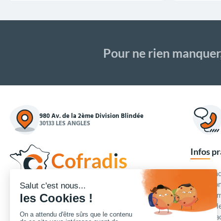
Pour ne rien manquer
980 Av. de la 2ème Division Blindée
30133 LES ANGLES
Infos p
Commande
Condition
Concepteur et fournisseur de mobilier urbain,
Qui somm
Cofradis
répond aux besoins d'équipements des
Modes de
services des collectivités locales, des entreprises
Blog et a