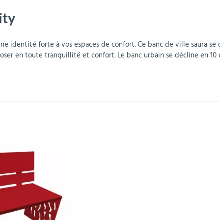
ity
r
Mobilier de bureau
Miroirs de sécurité
Mobilier crèche et
Abris fumeurs
Pavoisement
Plaques Loi BLANQUER
Barrières de sécurité
maternelle
parking
ne identité forte à vos espaces de confort. Ce banc de ville saura se
ser en toute tranquillité et confort. Le banc urbain se décline en 10 