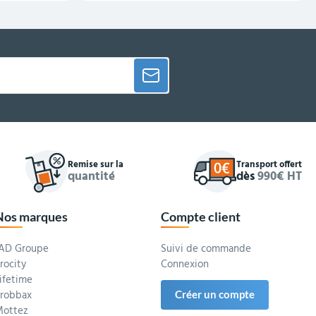
Remise sur la
Transport offert
quantité
dès
990€ HT
Nos marques
Compte client
AD Groupe
Suivi de commande
rocity
Connexion
ifetime
robbax
Créer un compte
ottez