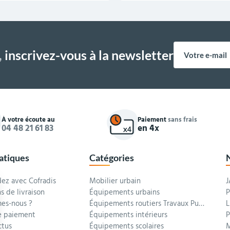
,
inscrivez-vous à la newsletter
À votre écoute au
Paiement
sans frais
04 48 21 61 83
en 4x
ratiques
Catégories
z avec Cofradis
Mobilier urbain
J
s de livraison
Équipements urbains
P
es-nous ?
Équipements routiers Travaux Publics
L
 paiement
Équipements intérieurs
P
ctus
Équipements scolaires
M