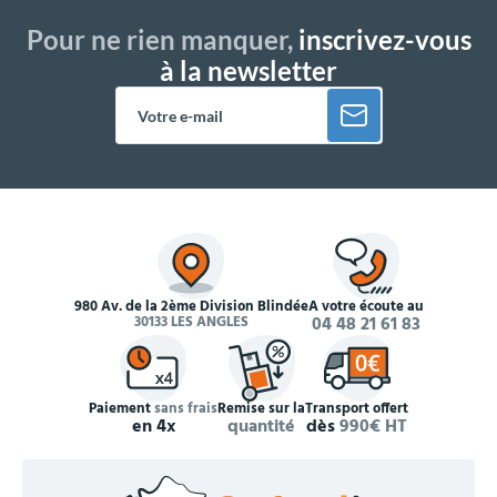
Pour ne rien manquer,
inscrivez-vous
à la newsletter
980 Av. de la 2ème Division Blindée
À votre écoute au
30133 LES ANGLES
04 48 21 61 83
Paiement
sans frais
Remise sur la
Transport offert
en 4x
quantité
dès
990€ HT