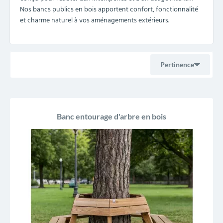
Nos bancs publics en bois apportent confort, fonctionnalité
et charme naturel à vos aménagements extérieurs.
Pertinence
Ventes, ordre décroissant
Banc entourage d'arbre en bois
Pertinence
Nom, A à Z
Nom, Z à A
Prix, croissant
Prix, décroissant
Reference, A to Z
Reference, Z to A