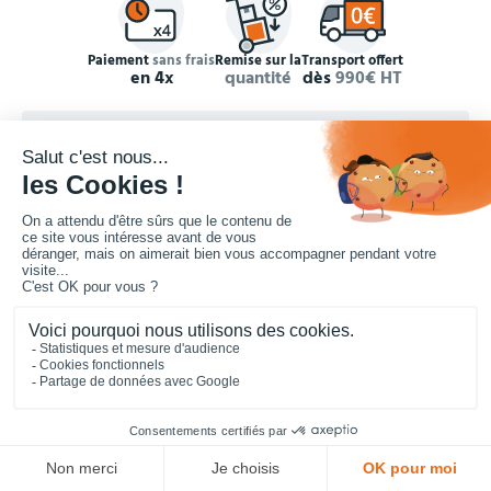
Paiement
sans frais
Remise sur la
Transport offert
en 4x
quantité
dès
990€ HT
Concepteur et fournisseur de mobilier urbain,
Cofradis
répond
aux besoins d'équipements des services des collectivités locales,
des entreprises de travaux publics, lycées, écoles.
Nous contacter

Infos pratiques

Catégories

Nos marques

Votre compte