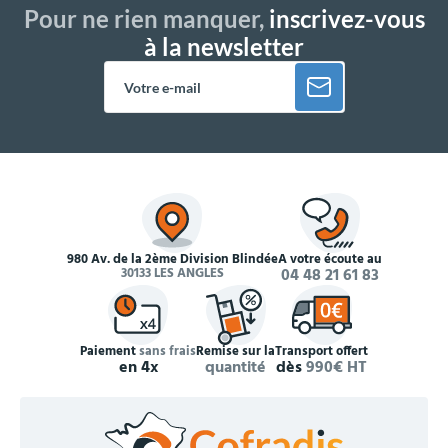
Pour ne rien manquer,
inscrivez-vous
à la newsletter
980 Av. de la 2ème Division Blindée
À votre écoute au
30133 LES ANGLES
04 48 21 61 83
Paiement
sans frais
Remise sur la
Transport offert
en 4x
quantité
dès
990€ HT